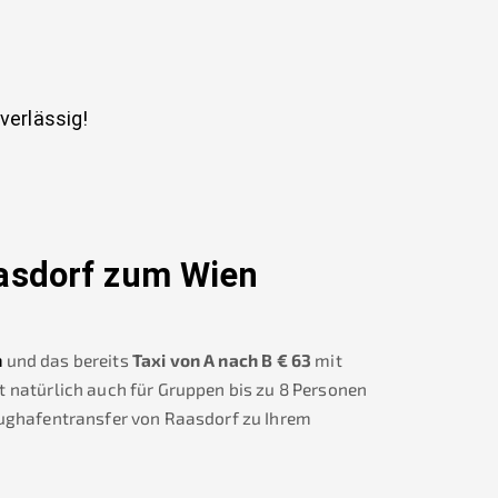
uverlässig!
asdorf
zum Wien
n
und das bereits
Taxi von A nach B
€
63
mit
t natürlich auch für Gruppen bis zu 8 Personen
lughafentransfer von
Raasdorf
zu Ihrem