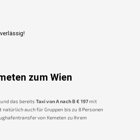
uverlässig!
meten
zum Wien
und das bereits
Taxi von A nach B
€
197
mit
t natürlich auch für Gruppen bis zu 8 Personen
lughafentransfer von
Kemeten
zu Ihrem