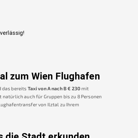
uverlässig!
tal
zum Wien Flughafen
 das bereits
Taxi von A nach B
€
230
mit
t natürlich auch für Gruppen bis zu 8 Personen
Flughafentransfer von
Ilztal
zu Ihrem
s die Stadt erkunden