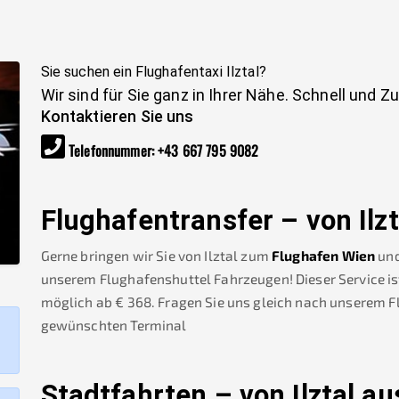
Sie suchen ein Flughafentaxi
Ilztal
?
Wir sind für Sie ganz in Ihrer Nähe. Schnell und Z
Kontaktieren Sie uns
Telefonnummer
:
+43 667 795 9082
Flughafentransfer – von
Ilz
Gerne bringen wir Sie von
Ilztal
zum
Flughafen Wien
und
unserem Flughafenshuttel Fahrzeugen! Dieser Service is
möglich ab €
368
.
Fragen Sie uns gleich nach unserem 
gewünschten Terminal
Stadtfahrten – von
Ilztal
au