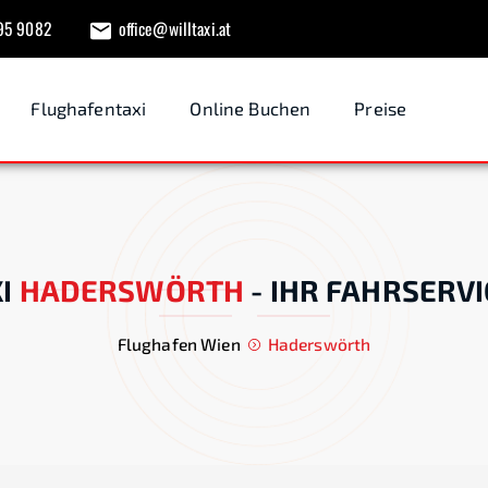
95 9082
office@willtaxi.at
Flughafentaxi
Online Buchen
Preise
I
HADERSWÖRTH
-
IHR FAHRSERVI
Flughafen Wien
Haderswörth