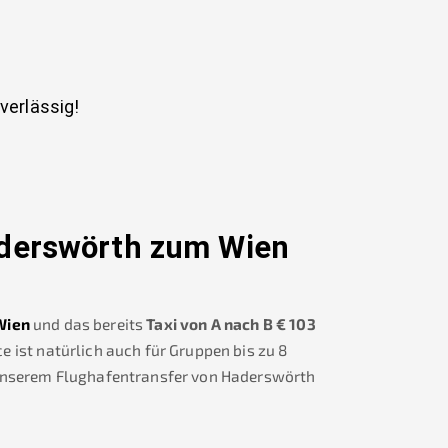
uverlässig!
derswörth
zum Wien
Wien
und das bereits
Taxi von A nach B
€
103
 ist natürlich auch für Gruppen bis zu 8
unserem Flughafentransfer von
Haderswörth