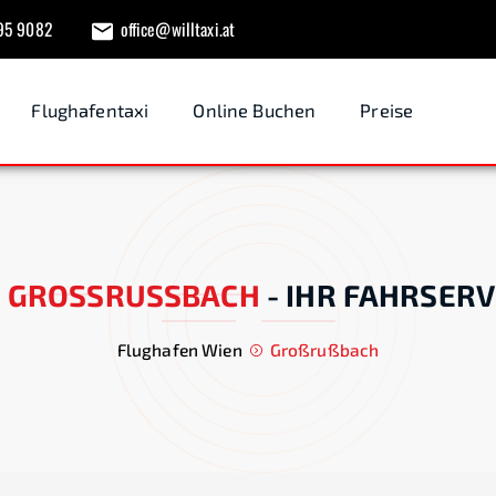
95 9082
office@willtaxi.at
Flughafentaxi
Online Buchen
Preise
I
GROSSRUSSBACH
-
IHR FAHRSERV
Flughafen Wien
Großrußbach