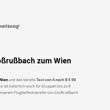
uverlässig!
oßrußbach
zum Wien
Wien
und das bereits
Taxi von A nach B
€
90
 ist natürlich auch für Gruppen bis zu 8
 unserem Flughafentransfer von
Großrußbach