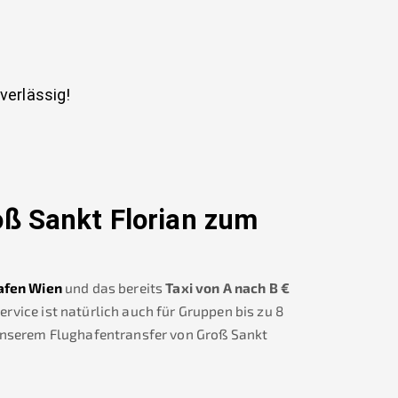
uverlässig!
ß Sankt Florian
zum
afen Wien
und das bereits
Taxi von A nach B
€
vice ist natürlich auch für Gruppen bis zu 8
unserem Flughafentransfer von
Groß Sankt