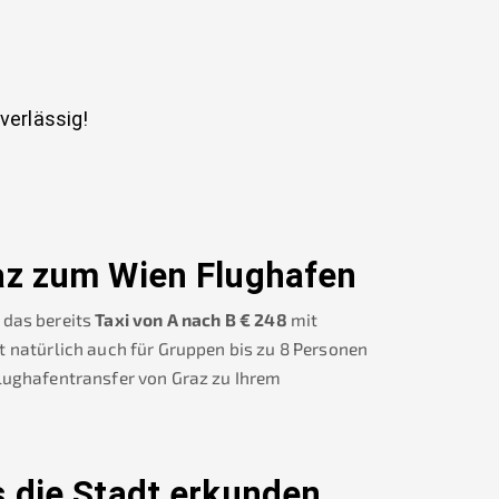
uverlässig!
az
zum Wien Flughafen
 das bereits
Taxi von A nach B
€
248
mit
t natürlich auch für Gruppen bis zu 8 Personen
Flughafentransfer von
Graz
zu Ihrem
 die Stadt erkunden