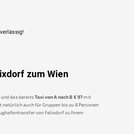
uverlässig!
ixdorf
zum Wien
und das bereits
Taxi von A nach B
€
97
mit
t natürlich auch für Gruppen bis zu 8 Personen
lughafentransfer von
Felixdorf
zu Ihrem