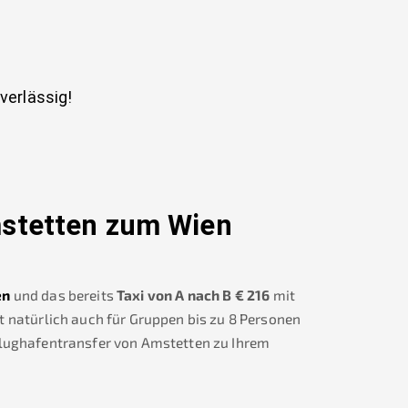
uverlässig!
stetten
zum Wien
en
und das bereits
Taxi von A nach B
€
216
mit
t natürlich auch für Gruppen bis zu 8 Personen
Flughafentransfer von
Amstetten
zu Ihrem