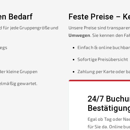
en Bedarf
Feste Preise – 
d für jede Gruppengröße und
Unsere Preise sind transparen
Umwegen
. Sie kennen den Fa
wegs
Einfach & online buchba
Sofortige Preisübersicht
der kleine Gruppen
Zahlung per Karte oder b
gelmäßig gewartet.
24/7 Buchu
Bestätigun
Egal ob Tag oder Nac
für Sie da. Online bu