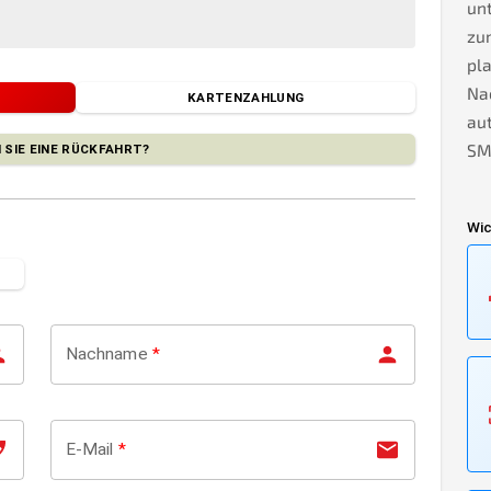
unt
zu
pla
Na
KARTENZAHLUNG
au
SMS
 SIE EINE RÜCKFAHRT?
Wic
Nachname
*
E-Mail
*