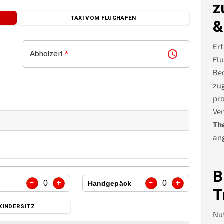
z
TAXI VOM FLUGHAFEN
&
Erf
Abholzeit
*
Flu
Be
zug
pro
Ve
Th
an
B
−
+
−
+
0
0
Handgepäck
T
KINDERSITZ
Nu