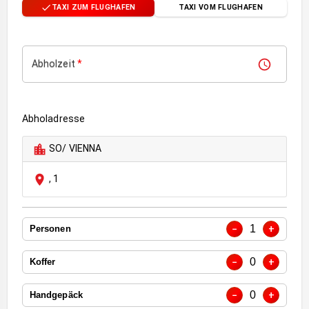
TAXI ZUM FLUGHAFEN
TAXI VOM FLUGHAFEN
Abholzeit
*
Abholadresse
SO/ VIENNA
,
1
1
−
+
Personen
0
−
+
Koffer
0
−
+
Handgepäck