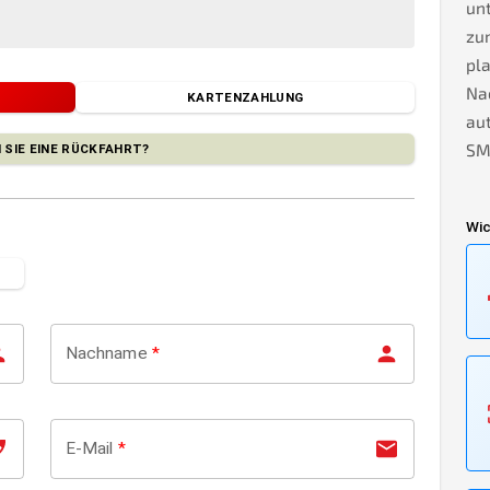
unt
zu
pla
Na
KARTENZAHLUNG
au
SMS
 SIE EINE RÜCKFAHRT?
Wic
Nachname
*
E-Mail
*