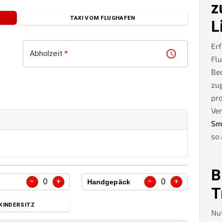
z
TAXI VOM FLUGHAFEN
L
Erf
Abholzeit
*
Flu
Be
zug
pro
Ve
Sm
so
B
−
+
−
+
0
0
Handgepäck
T
KINDERSITZ
Nu