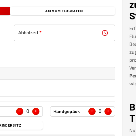
z
TAXI VOM FLUGHAFEN
S
Erf
Abholzeit
*
Flu
Be
zug
pro
Ve
Pe
wie
B
−
+
−
+
0
0
Handgepäck
T
KINDERSITZ
Nu