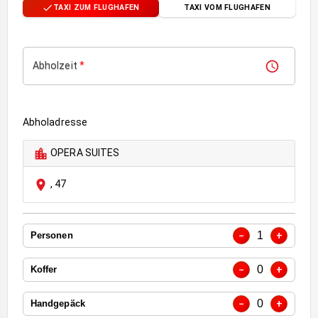
TAXI ZUM FLUGHAFEN
TAXI VOM FLUGHAFEN
Abholzeit
*
Abholadresse
OPERA SUITES
,
47
1
−
+
Personen
0
−
+
Koffer
0
−
+
Handgepäck