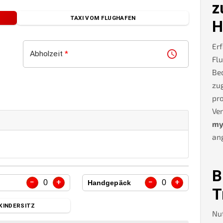
z
TAXI VOM FLUGHAFEN
H
Erf
Abholzeit
*
Flu
Be
zug
pro
Ve
my
an
B
−
+
−
+
0
0
Handgepäck
T
KINDERSITZ
Nu