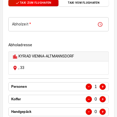
TAXI ZUM FLUGHAFEN
TAXI VOM FLUGHAFEN
Abholzeit
*
Abholadresse
KYRIAD VIENNA-ALTMANNSDORF
,
33
1
−
+
Personen
0
−
+
Koffer
0
−
+
Handgepäck