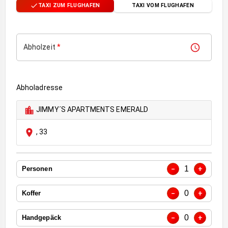
TAXI ZUM FLUGHAFEN
TAXI VOM FLUGHAFEN
Abholzeit
*
Abholadresse
JIMMY´S APARTMENTS EMERALD
,
33
1
−
+
Personen
0
−
+
Koffer
0
−
+
Handgepäck