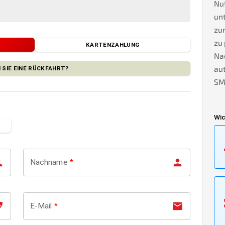
Nu
unt
zu
zu 
KARTENZAHLUNG
Na
au
 SIE EINE RÜCKFAHRT?
SMS
Wic
Nachname
*
E-Mail
*