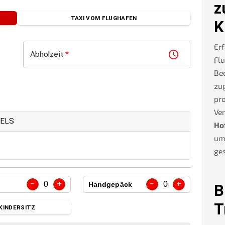
z
TAXI VOM FLUGHAFEN
K
Erf
Abholzeit
*
Flu
Be
zug
pro
Ve
TELS
Ho
um
ges
−
+
−
+
0
0
Handgepäck
B
T
KINDERSITZ