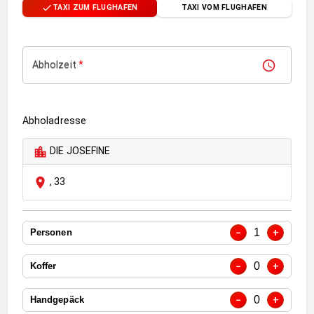
TAXI ZUM FLUGHAFEN
TAXI VOM FLUGHAFEN
Abholzeit
*
Abholadresse
DIE JOSEFINE
,
33
1
−
+
Personen
0
−
+
Koffer
0
−
+
Handgepäck