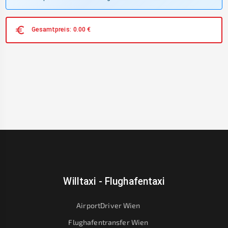
Gesamtpreis:
0.00
€
Willtaxi - Flughafentaxi
AirportDriver Wien
Flughafentransfer Wien