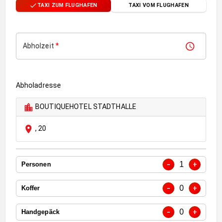
TAXI ZUM FLUGHAFEN
TAXI VOM FLUGHAFEN
Abholzeit
*
Abholadresse
BOUTIQUEHOTEL STADTHALLE
,
20
1
−
+
Personen
0
−
+
Koffer
0
−
+
Handgepäck