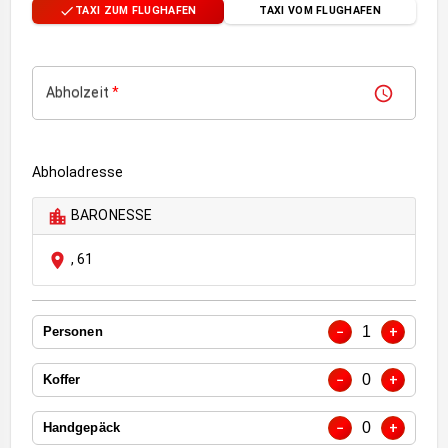
TAXI ZUM FLUGHAFEN
TAXI VOM FLUGHAFEN
Abholzeit
*
Abholadresse
BARONESSE
,
61
1
−
+
Personen
0
−
+
Koffer
0
−
+
Handgepäck