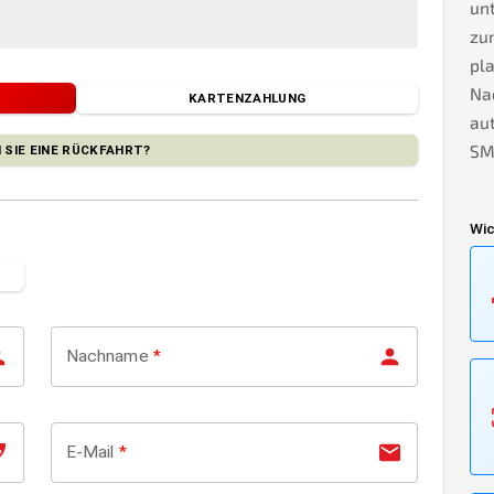
unt
zu
pla
Na
KARTENZAHLUNG
au
SMS
 SIE EINE RÜCKFAHRT?
Wic
Nachname
*
E-Mail
*