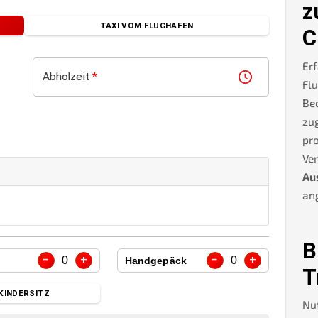
z
TAXI VOM FLUGHAFEN
C
Erf
Abholzeit
*
Flu
Be
zug
pro
Ve
Aus
an
B
−
+
−
+
0
0
Handgepäck
T
KINDERSITZ
Nu