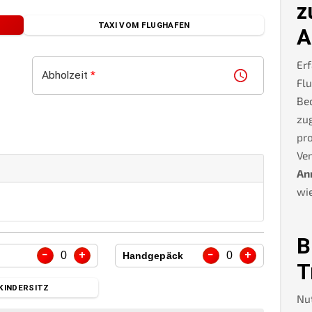
z
TAXI VOM FLUGHAFEN
A
Erf
Abholzeit
*
Flu
Be
zug
pro
Ve
An
wie
B
−
+
−
+
0
0
Handgepäck
T
KINDERSITZ
Nu