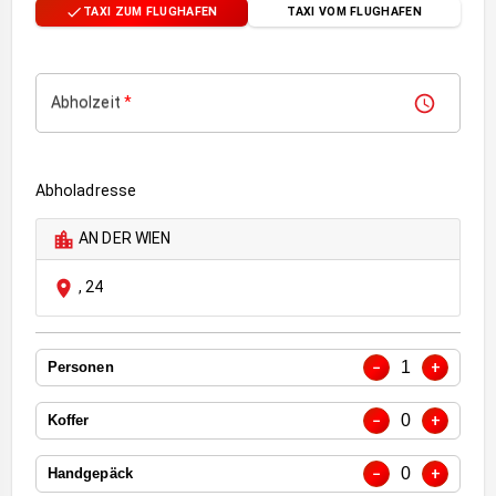
TAXI ZUM FLUGHAFEN
TAXI VOM FLUGHAFEN
Abholzeit
*
Abholadresse
AN DER WIEN
,
24
1
−
+
Personen
0
−
+
Koffer
0
−
+
Handgepäck