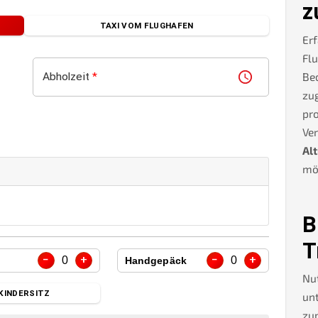
z
TAXI VOM FLUGHAFEN
Erf
Flu
Be
Abholzeit
*
zug
pro
Ve
Al
mög
B
T
−
+
−
+
0
0
Handgepäck
Nu
KINDERSITZ
unt
zu