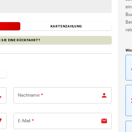
ein
Bu
Bes
KARTENZAHLUNG
rel
 SIE EINE RÜCKFAHRT?
Wic
Nachname
*
E-Mail
*