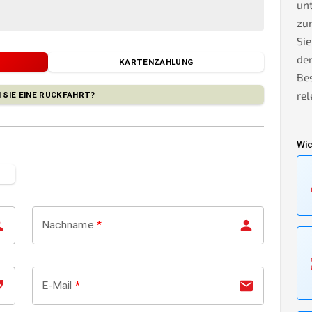
unt
zu
Sie
de
KARTENZAHLUNG
Bes
rel
 SIE EINE RÜCKFAHRT?
Wic
Nachname
*
E-Mail
*