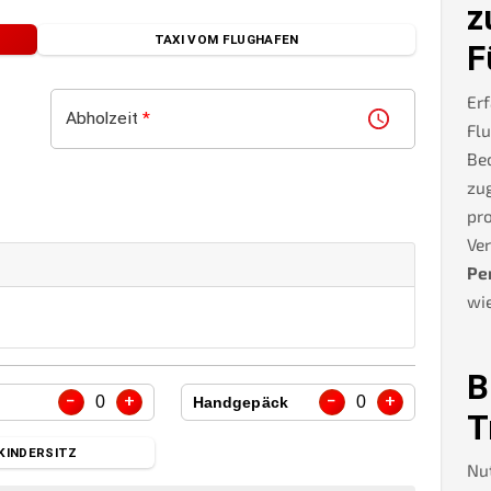
z
TAXI VOM FLUGHAFEN
F
Erf
Abholzeit
*
Flu
Be
zug
pro
Ve
Pe
wie
B
−
+
−
+
0
0
Handgepäck
T
KINDERSITZ
Nu